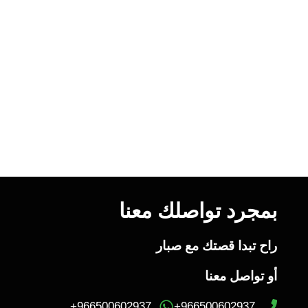
جلسات التصوير
بمجرد تواصلك معنا
راح تبدا قصتك مع صبار
أو تواصل معنا
966500602937+
966500602937+