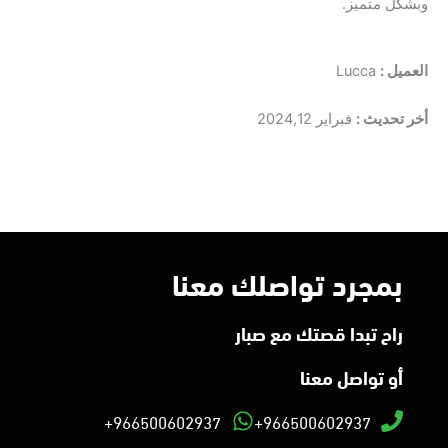
وبشكل متميز.
العميل :
Lucca
أخر تحديث :
فبراير 2024,12
بمجرد تواصلك معنا
راح تبدا قصتك مع صبار
أو تواصل معنا
966500602937+
966500602937+