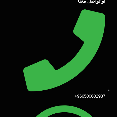
أو تواصل معنا
966500602937+