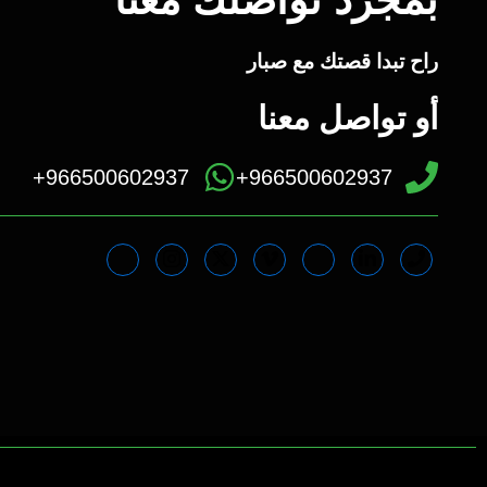
بمجرد تواصلك معنا
راح تبدا قصتك مع صبار
أو تواصل معنا
966500602937+
966500602937+