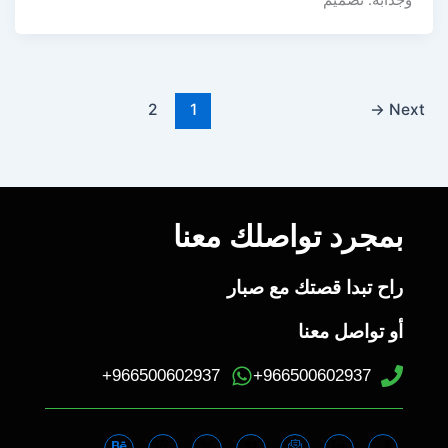
وجذابة. تصميم
2
1
→
Next
بمجرد تواصلك معنا
راح تبدا قصتك مع صبار
أو تواصل معنا
966500602937+
966500602937+