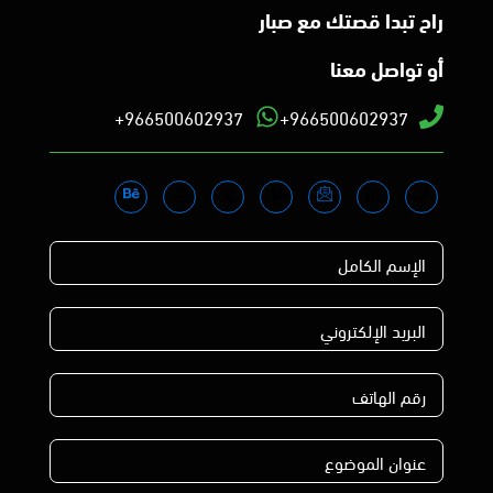
راح تبدا قصتك مع صبار
أو تواصل معنا
966500602937+
966500602937+