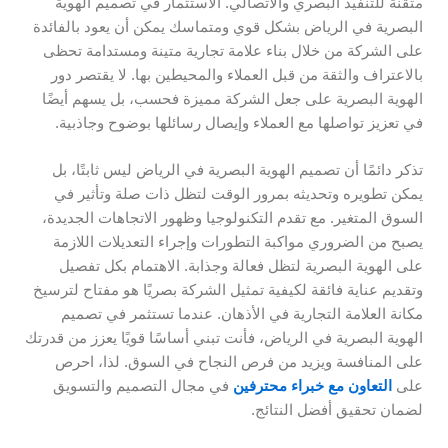
متقنة للتنفيذ البصري والاتصالي. الاستثمار في تصميم الهوية
البصرية في الرياض بشكل قوي ومتماسك يمكن أن يعود بالفائدة
على الشركة من خلال بناء علامة تجارية متينة ومستدامة تحظى
بالاعتراف والثقة من قبل العملاء والمحيطين بها. لا يقتصر دور
الهوية البصرية على جعل الشركة مميزة فحسب، بل يسهم أيضًا
في تعزيز تواصلها مع العملاء وإيصال رسائلها بوضوح وجاذبية.
تذكر دائمًا أن تصميم الهوية البصرية في الرياض ليس ثابتًا، بل
يمكن تطويره وتحديثه بمرور الوقت لتظل ذات صلة وتأثير في
السوق المتغير. مع تقدم التكنولوجيا وظهور الاتجاهات الجديدة،
يصبح من الضروري مواكبة التطورات وإجراء التعديلات اللازمة
على الهوية البصرية لتظل فعالة وجذابة. الاهتمام بكل تفصيل
وتقديم عناية فائقة لكيفية تمثيل الشركة بصريًا هو مفتاح لترسيخ
مكانة العلامة التجارية في الأذهان. عندما تستثمر في تصميم
الهوية البصرية في الرياض، فأنت تبني أساسًا قويًا يعزز من قدرتك
على المنافسة ويزيد من فرص النجاح في السوق. لذا، احرص
على
التعاون مع خبراء محترفين
في مجال التصميم والتسويق
لضمان تحقيق أفضل النتائج.