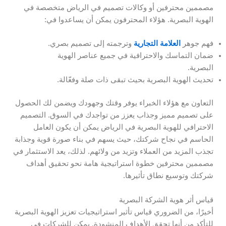
مصممين محترفين أو وكالات تصميم في الرياض متخصصة في
الهوية البصرية. هؤلاء المحترفون يمكن أن يساعدوا في:
فهم جوهر
العلامة التجارية
وترجمته إلى تصميم بصري.
ضمان التماسك والاحترافية في جميع عناصر الهوية
البصرية.
تحديث الهوية البصرية بحيث تبقى ذات صلة وفعّالة.
التعاون مع هؤلاء الخبراء يوفر وقتك وجهودك ويضمن لك الحصول
على تصميم مميز وجذاب يعزز من تواجدك في السوق. التصميم
الاحترافي للهوية البصرية في الرياض يمكن أن يكون العامل
الحاسم في نجاح شركتك، حيث يسهم في بناء صورة قوية وجذابة
تجذب المزيد من العملاء وتزيد من ولائهم. لذلك، يعد الاستثمار في
مصممين محترفين خطوة استراتيجية هامة نحو تحقيق أهداف
شركتك وتوسيع نطاق تأثيرها.
قياس أثر هوية الشركة البصرية
أخيرًا، من الضروري قياس تأثير استراتيجيات تعزيز الهوية البصرية
للتأكد من أنها تحقق الأهداف المنشودة. يمكن للشركات في