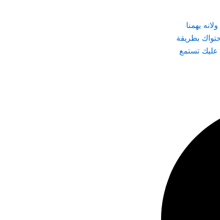
انه يهمنا
تواك بطريقة
 عليك تستمع