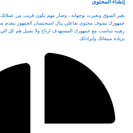
إنشاء المحتوى
تغير السوق وتغيرت توجهاته ، وصار مهم تكون قريب من عملائك ول
جمهورك يشوف محتوى تفاعلي ينال استحتسان الجمهور بنقدم مح
رهيبه تتناسب مع جمهورك المستهدف ارتاح ولا تشيل هم كل الي
بزيادة مبيعاتك وايراداتك