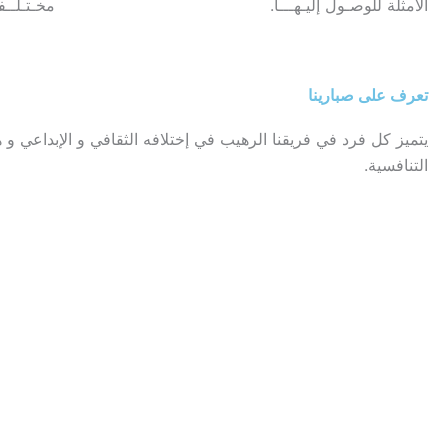
الأمثلة للوصـول إليـهـــا.
مخـتـلــف
تعرف على صبارينا
يتميز كل فرد في فريقنا الرهيب في إختلافه الثقافي و الإبداعي و ه
التنافسية.