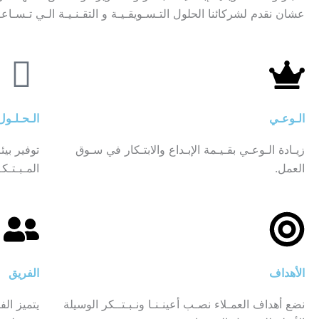
عشان نقدم لشركائنا الحلول التـسـويقـيـة و التقـنـيـة الـي تـسـاع
الـوعـي
الـحـلـول
زيـادة الـوعـي بقـيـمة الإبـداع والابتـكار في سـوق
توفير بيئ
العمل.
المـبـتـكـ
الأهداف
الفريق
نضع أهداف العمـلاء نصـب أعينـنـا ونـبـتــكر الوسيلة
يتميز الف