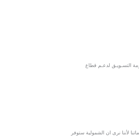
ة التسـويـق لدعـم قطاع
تنا لأننا نرى ان الشمولية ستوفر