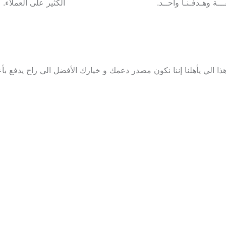
ـــة وهـدفـنـا واحــد.
الكثير على العملاء.
ذا الي يأهلنا إننا نكون مصدر دعمك و خيارك الأفضل الي راح يدفع بأع