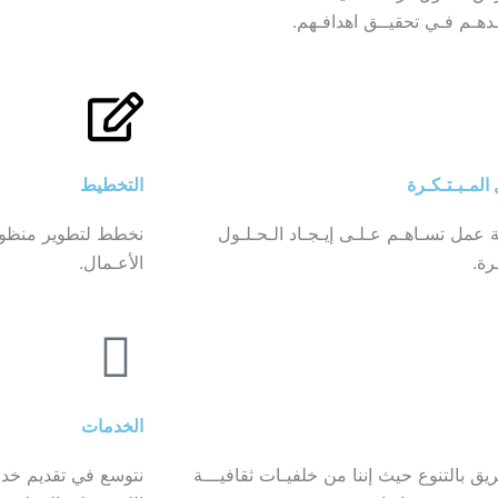
ـدهـم فـي تحقيــق اهدافـهم.
 المـبـتـكـرة
التخطيط
ة عمل تسـاهـم عـلـى إيـجـاد الـحـلـول
نخطط لتطوير منظوم
رة.
الأعـمال.
الخدمات
ريق بالتنوع حيث إننا من خلفيـات ثقافيـــة
نتوسع في تقديم خدما