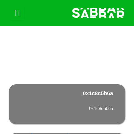
المدونة
0x1c8c5b6a
0x1c8c5b6a