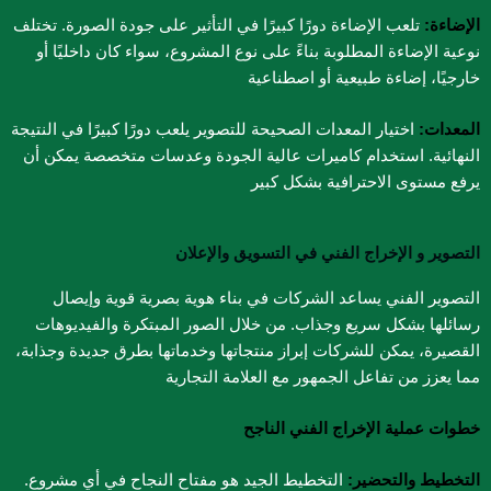
الإضاءة:
تلعب الإضاءة دورًا كبيرًا في التأثير على جودة الصورة. تختلف
نوعية الإضاءة المطلوبة بناءً على نوع المشروع، سواء كان داخليًا أو
خارجيًا، إضاءة طبيعية أو اصطناعية
المعدات:
اختيار المعدات الصحيحة للتصوير يلعب دورًا كبيرًا في النتيجة
النهائية. استخدام كاميرات عالية الجودة وعدسات متخصصة يمكن أن
يرفع مستوى الاحترافية بشكل كبير
التصوير و الإخراج الفني​ في التسويق والإعلان
التصوير الفني
يساعد الشركات في بناء هوية بصرية قوية وإيصال
رسائلها بشكل سريع وجذاب. من خلال الصور المبتكرة والفيديوهات
القصيرة، يمكن للشركات إبراز منتجاتها وخدماتها بطرق جديدة وجذابة،
مما يعزز من تفاعل الجمهور مع العلامة التجارية
خطوات عملية الإخراج الفني الناجح
التخطيط والتحضير:
التخطيط الجيد هو مفتاح النجاح في أي مشروع.