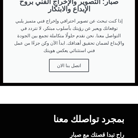
صبار: التصوير والإخراج الفني بروح
الإبداع والابتكار
إذا كنت تبحث عن تصوير احترافي وإخراج فني متميز يلبي
توقعاتك ويعبر عن رؤيتك بأسلوب مبتكر، لا تتردد في
التواصل معنا. نحن نقدم حلولًا متكاملة تجمع بين الجودة
والإبداع لضمان تحقيق أهدافك. ابدأ الآن وكن جزءًا من عمل
فني استثنائي يعكس هويتك
اتصل بنا الان
بمجرد تواصلك معنا
راح تبدا قصتك مع صبار